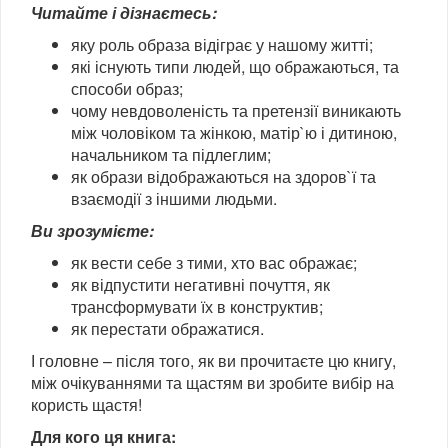
Читайте і дізнаєтесь:
яку роль образа відіграє у нашому житті;
які існують типи людей, що ображаються, та
способи образ;
чому невдоволеність та претензії виникають
між чоловіком та жінкою, матір`ю і дитиною,
начальником та підлеглим;
як образи відображаються на здоров`ї та
взаємодії з іншими людьми.
Ви зрозумієте:
як вести себе з тими, хто вас ображає;
як відпустити негативні почуття, як
трансформувати їх в конструктив;
як перестати ображатися.
І головне – після того, як ви прочитаєте цю книгу,
між очікуваннями та щастям ви зробите вибір на
користь щастя!
Для кого ця книга: