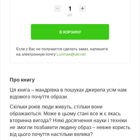
шт
В КОРЗИНУ
Если у Вас не получается сделать заказ, напишите
на электронную почту
Luninae@ukr.net
Про книгу
Ця книга – мандрівка в пошуках джерела усім нам
відомого почуття образи.
Скільки років люди живуть, стільки вони
ображаються. Може в цьому стані все ж є якась
вторинна вигода? Ніякі досягнення науки і техніки
не змогли позбавити людину образ – невже користь
від цього почуття настільки велика?