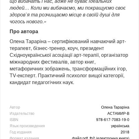
що вибачать і нас, адже не буває ідеальних
людей… Коли ми вибачаємо, ми покращуємо своє
здоров`я та розчищаємо місце в своїй душі для
чогось нового.»
Про автора
Олена Тараріна – сертифікований навчаючий арт-
терапевт, бізнес-тренер, коуч, президент
Східноукраїнської асоціації арт-терапії, організатор
міжнародних фестивалів, автор книг,
метафоричних зображень, трансформаційних ігор,
TV-експерт. Практичний психолог вищої категорії,
кандидат педагогічних наук.
Автор
Олена Тараріна
Издательство
АСТАМИР-В
ISBN
978-617-7083-19-0
Язык произведения
українська
Год издания
2018
Формат издания
файл pdf, fb2 (електронна книга)