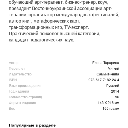
обучающий арт-терапевт, бизнес-тренер, коуч,
президент Восточноукраинской ассоциации арт-
терапии, организатор международных фестивалей,
автор книг, метафорических карт,
трансформационных игр, TV-эксперт.
Практический психолог высшей категории,
кандидат педагогических наук.
Автор
Елена Тарарина
Переплет
Мягкий
Издательство
Саммит-книга
ISBN
978-617-7182-24-4
Язык произведения
Русский
Год издания
2014
Количество страниц
96
Формат издания
143 Х 216 мм
Вес
165 грамм
Популярные в разделе