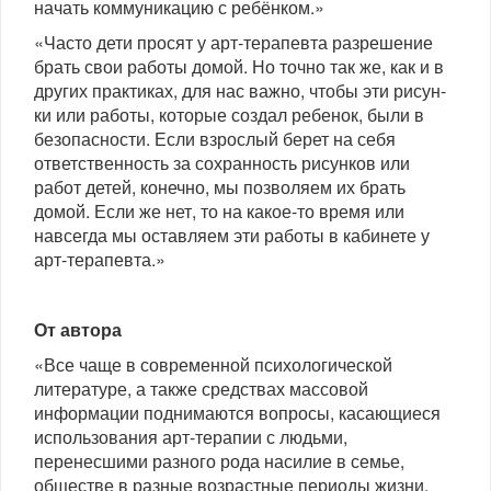
начать коммуникацию с ребёнком.»
«Часто дети просят у арт-терапевта разрешение
брать свои работы домой. Но точно так же, как и в
других практиках, для нас важно, чтобы эти рисун­
ки или работы, которые создал ребенок, были в
без­опасности. Если взрослый берет на себя
ответствен­ность за сохранность рисунков или
работ детей, ко­нечно, мы позволяем их брать
домой. Если же нет, то на какое-то время или
навсегда мы оставляем эти работы в кабинете у
арт-терапевта.»
От автора
«Все чаще в современной психологической
литера­туре, а также средствах массовой
информации под­нимаются вопросы, касающиеся
использования арт-терапии с людьми,
перенесшими разного рода наси­лие в семье,
обществе в разные возрастные периоды жизни.