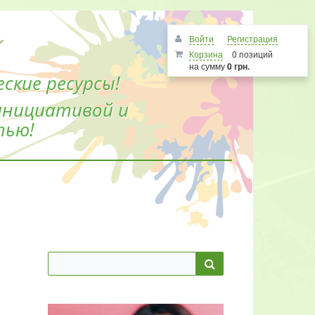
Войти
Регистрация
Корзина
0 позиций
на сумму
0 грн.
ские ресурсы!
инициативой и
тью!