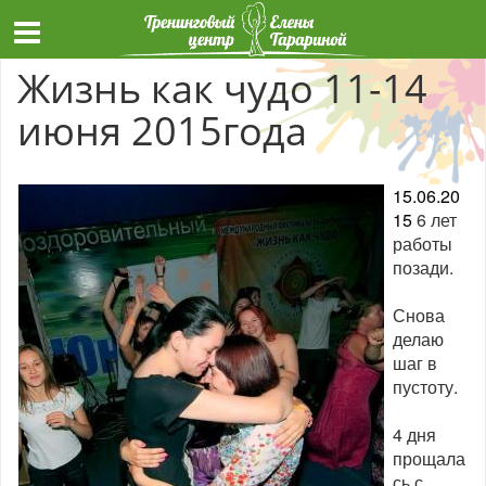
Жизнь как чудо 11-14
июня 2015года
15.06.20
15
6 лет
работы
позади.
Снова
делаю
шаг в
пустоту.
4 дня
прощала
сь с