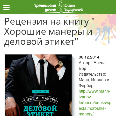
Рецензия на книгу "
Хорошие манеры и
деловой этикет"
08.12.2014
Автор: Елена
Бер
Издательство:
Манн, Иванов и
Фербер
http://www.mann-
ivanov-
ferber.ru/books/sp
ecial/horoshie-
manery/