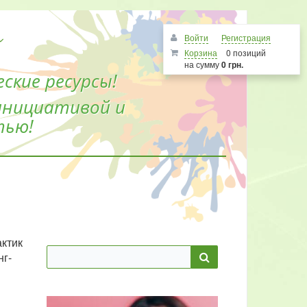
Войти
Регистрация
Корзина
0 позиций
на сумму
0 грн.
ские ресурсы!
инициативой и
тью!
ктик
нг-