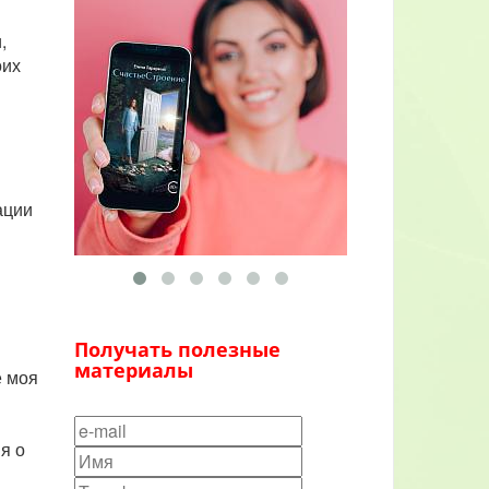
,
оих
ации
Получать полезные
материалы
е моя
я о