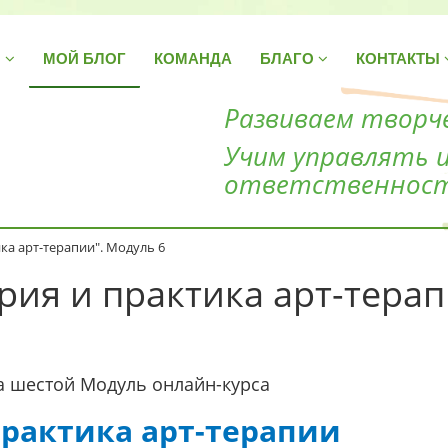
Н
МОЙ БЛОГ
КОМАНДА
БЛАГО
КОНТАКТЫ
Развиваем творче
Учим управлять 
ответственнос
ка арт-терапии". Модуль 6
рия и практика арт-терап
а шестой Модуль онлайн-курса
практика арт-терапии