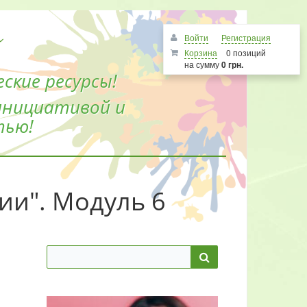
Войти
Регистрация
Корзина
0 позиций
на сумму
0 грн.
ские ресурсы!
инициативой и
тью!
ии". Модуль 6