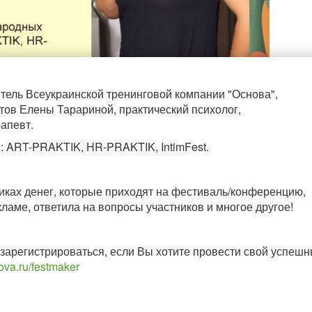
итель Всеукраинской тренинговой компании "Основа",
ов Елены Тарариной, практический психолог,
апевт.
 ART-PRAKTIK, HR-PRAKTIK, IntimFest.
никах денег, которые приходят на фестиваль/конференцию,
кламе, ответила на вопросы участников и многое другое!
зарегистрироваться, если Вы хотите провести свой успеш
nova.ru/festmaker