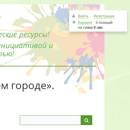
Войти
Регистрация
Корзина
0 позиций
на сумму
0 грн.
ские ресурсы!
инициативой и
тью!
ем городе».