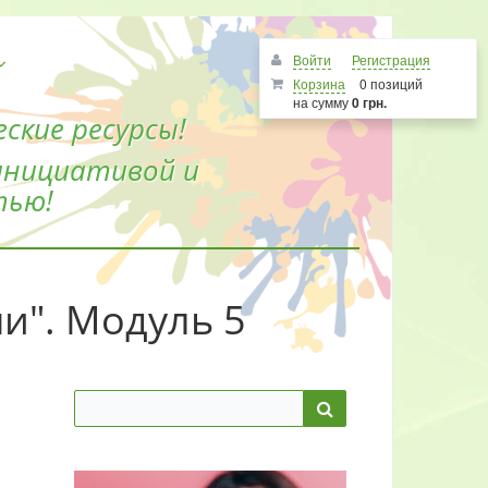
Войти
Регистрация
Корзина
0 позиций
на сумму
0 грн.
ские ресурсы!
инициативой и
тью!
ми". Модуль 5