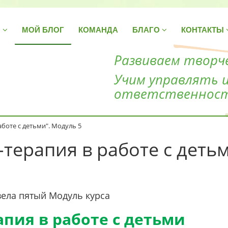
Н
МОЙ БЛОГ
КОМАНДА
БЛАГО
КОНТАКТЫ
Развиваем творче
Учим управлять 
ответственнос
аботе с детьми". Модуль 5
-терапия в работе с деть
вела пятый Модуль курса
 работе с детьми