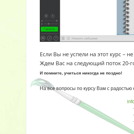
Если Вы не успели на этот курс – не
Ждем Вас на следующий поток 20-го
И помните, учиться никогда не поздно!
На все вопросы по курсу Вам с радостью
info.tararina@g
+38 067 868 
+38 066 096 
+38 073 158 