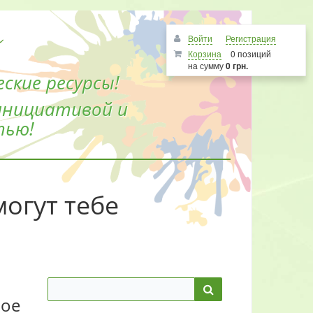
Войти
Регистрация
Корзина
0 позиций
на сумму
0 грн.
ские ресурсы!
инициативой и
тью!
могут тебе
рое