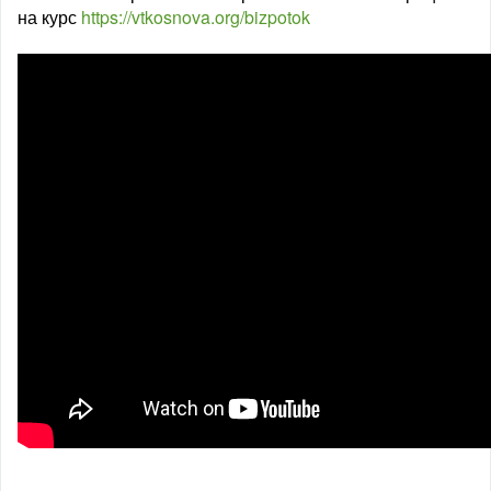
на курс
https://vtkosnova.org/bizpotok