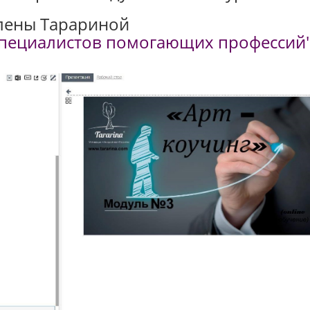
лены Тарариной
 специалистов помогающих профессий