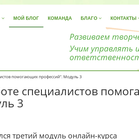
Н
МОЙ БЛОГ
КОМАНДА
БЛАГО
КОНТАКТЫ
Развиваем творче
Учим управлять 
ответственнос
листов помогающих профессий". Модуль 3
аботе специалистов помо
ль 3
ялся третий модуль онлайн-курса