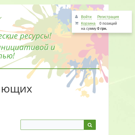
Войти
Регистрация
Корзина
0 позиций
на сумму
0 грн.
ские ресурсы!
инициативой и
тью!
гающих