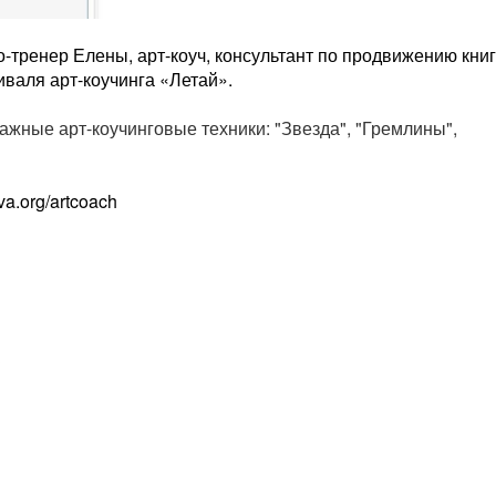
ко-тренер Елены, арт-коуч, консультант по продвижению книг
валя арт-коучинга «Летай».
ажные арт-коучинговые техники: "Звезда", "Гремлины",
ova.org/artcoach