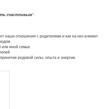
ать счастливым
"
.
ют наши отношения с родителями и как на низ влияют
 родом
й или иной семье
телей
 принятие родовой силы, опыта и энергии.