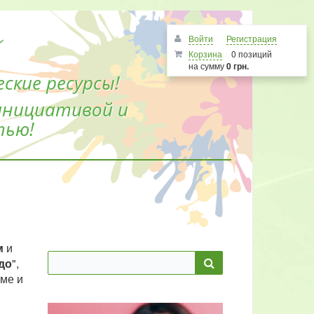
Войти
Регистрация
Корзина
0 позиций
на сумму
0 грн.
ские ресурсы!
инициативой и
тью!
м
и
до
",
рме и