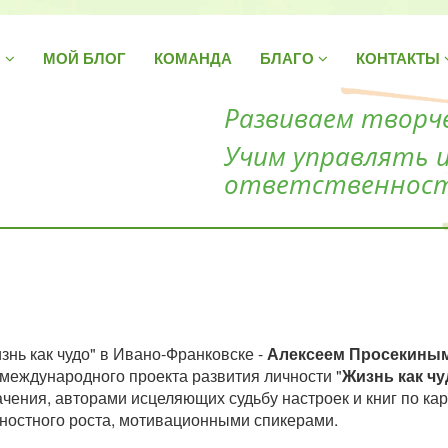
Н
МОЙ БЛОГ
КОМАНДА
БЛАГО
КОНТАКТЫ
Развиваем творче
Учим управлять 
ответственнос
нь как чудо" в Ивано-Франковске -
Алексеем Просекины
международного проекта развития личности "
Жизнь как чу
чения, авторами исцеляющих судьбу настроек и книг по ка
ностного роста, мотивационными спикерами.